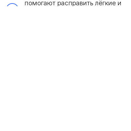
помогают расправить лёгкие и
переварить жиры? Почему
можно измерять объем
раствора в каплях? Почему
нельзя выкачать воду из лёгких
при утоплении, нажимая на
грудную клетку?
Свет и линзы
Что будет, если носить очки,
переворачивающие
изображение? Можно ли иметь
одновременно и близорукость,
и дальнозоркость? Как лазер