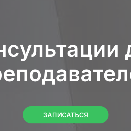
нсультации 
реподавател
ЗАПИСАТЬСЯ