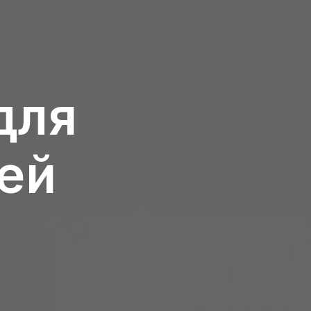
для
ей