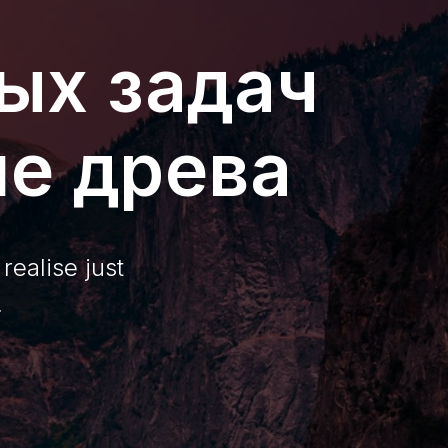
ых задач
ие древа
realise just
.